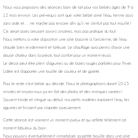
Nous vous proposons des séances bain de lait pour vos bébés âgés de 9 à
12 mois environ. Les pré-requis sont que votre bébé aime l’eau, tienne assis
sans aide et… ne marche pas encore afin qu’il ne s’enfuit pas tout mouillé !
Ce serait assez amusant soyons sincères, mais pas pratique du tout.
Nous mettons à votre disposition une jolie bassine à l’ancienne, de l’eau
chaude bien évidemment et laiteuse. Le chauffage aura permis d’avoir une
douce chaleur dans la pièce, tout confort pour un moment réussi.
Le décor peut être plein d’agrumes ou de baies rouges parfaites pour l’hiver.
L’idée est d’apporter une touche de couleur et de gaieté.
Pour le reste c’est bébé qui décide. Nous le photographions durant 10-15
minutes et croyez-nous ça en fait des photos et des mimiques variées !
Souvent timide et intrigué au début, nos petits modèles explorent l’eau, les
agrumes et finissent par clapoter joyeusement.
Cette séance est vraiment un moment joyeux et qui reflète tellement ce
moment fabuleux du bain.
Nous pouvons éventuellement immortaliser sa petite bouille dans une jolie