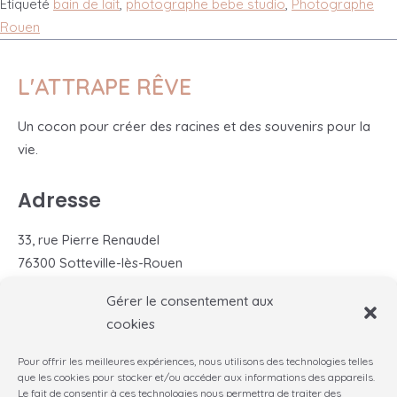
Étiqueté
bain de lait
,
photographe bebe studio
,
Photographe
Rouen
L'ATTRAPE RÊVE
Un cocon pour créer des racines et des souvenirs pour la
vie.
Adresse
33, rue Pierre Renaudel
76300 Sotteville-lès-Rouen
Gérer le consentement aux
Me contacter
cookies
+33 (0)6 30 61 16 09
Pour offrir les meilleures expériences, nous utilisons des technologies telles
contact@lattrapereve.com
que les cookies pour stocker et/ou accéder aux informations des appareils.
Le fait de consentir à ces technologies nous permettra de traiter des