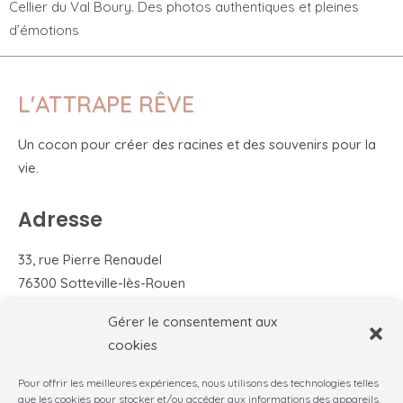
Cellier du Val Boury. Des photos authentiques et pleines
d’émotions
L'ATTRAPE RÊVE
Un cocon pour créer des racines et des souvenirs pour la
vie.
Adresse
33, rue Pierre Renaudel
76300 Sotteville-lès-Rouen
Gérer le consentement aux
Me contacter
cookies
+33 (0)6 30 61 16 09
Pour offrir les meilleures expériences, nous utilisons des technologies telles
contact@lattrapereve.com
que les cookies pour stocker et/ou accéder aux informations des appareils.